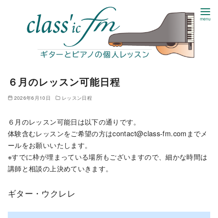
コ
６月のレッスン可能日程
ン
テ
2026年6月10日
レッスン日程
ン
ツ
６月のレッスン可能日は以下の通りです。
へ
体験含むレッスンをご希望の方はcontact@class-fm.comまでメ
移
ールをお願いいたします。
動
※すでに枠が埋まっている場所もございますので、細かな時間は
講師と相談の上決めていきます。
ギター・ウクレレ